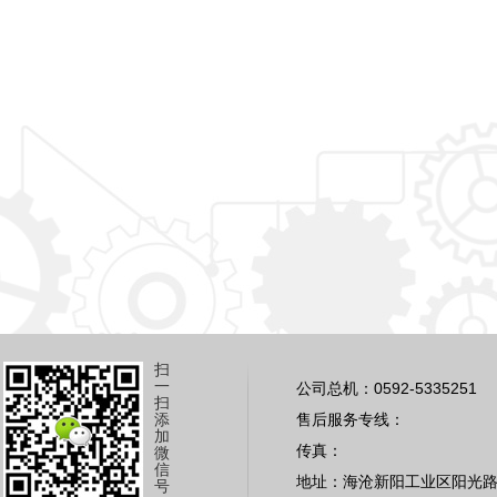
扫
一
公司总机：0592-5335251
扫
添
售后服务专线：
加
传真：
微
信
地址：海沧新阳工业区阳光路
号