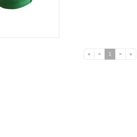
«
<
1
>
»