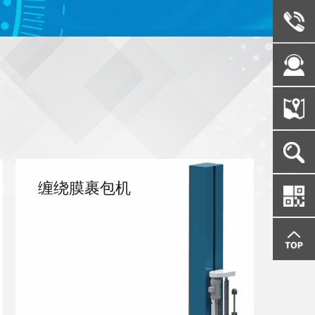
缠绕膜裹包机